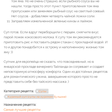
том яма. Но не очень страшно, если рыбного соуса вы не
нашли, тогда просто этот пункт приготовления том яма
пропускаем или заменяем рыбный соус на светлый соевый.
Нет соусов - добавляем четверть чайной ложки соли.
Заправляем измельченной зеленью кинзы и лаймом.
Суп готов. Если вдруг переборщили с перцем, смягчите вкус
парой ложек кокосового молока. К супу том ям рекомендуется
приготовить рис и поставить рядом стакан с прохладной водой. И
то и другое понадобится к острому и наполненному жизнью том
яму :))
Супчик для европейца не сказать, что повседневный, но в
январской прохладе вечернего Тайланда он согревает и создает
неповторимую атмосферу комфорта. Один из достойных рецептов
для романтического ужина, завершение которого просто не
представить себе без тайского массажа ;)
Категория рецепта:
Супы
Куриный суп (супы на курином бульоне)
Назначение рецепта:
Самые лучшие рецепты