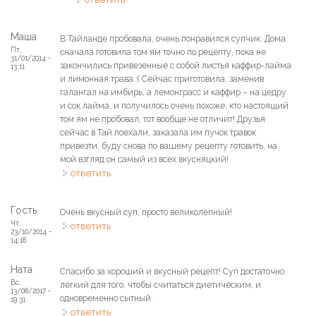
Маша
В Тайланде пробовала, очень понравился супчик. Дома
Пт,
сначала готовила том ям точно по рецепту, пока не
31/01/2014 -
закончились привезенные с собой листья каффир-лайма
13:11
и лимонная трава :( Сейчас приготовила, заменив
галангал на имбирь, а лемонграсс и каффир – на цедру
и сок лайма, и получилось очень похоже, кто настоящий
том ям не пробовал, тот вообще не отличит! Друзья
сейчас в Тай поехали, заказала им пучок травок
привезти, буду снова по вашему рецепту готовить, на
мой взгляд он самый из всех вкусняцкий!
ответить
Гость
Очень вкусный суп, просто великолепный!
Чт,
ответить
23/10/2014 -
14:18
Ната
Спасибо за хороший и вкусный рецепт! Суп достаточно
Вс,
легкий для того, чтобы считаться диетическим, и
13/08/2017 -
одновременно сытный.
19:31
ответить