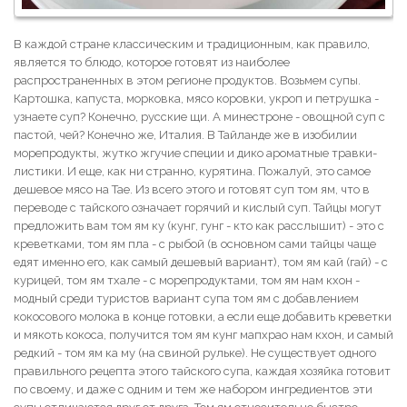
В каждой стране классическим и традиционным, как правило,
является то блюдо, которое готовят из наиболее
распространенных в этом регионе продуктов. Возьмем супы.
Картошка, капуста, морковка, мясо коровки, укроп и петрушка -
узнаете суп? Конечно, русские щи. А минестроне - овощной суп с
пастой, чей? Конечно же, Италия. В Тайланде же в изобилии
морепродукты, жутко жгучие специи и дико ароматные травки-
листики. И еще, как ни странно, курятина. Пожалуй, это самое
дешевое мясо на Тае. Из всего этого и готовят суп том ям, что в
переводе с тайского означает горячий и кислый суп. Тайцы могут
предложить вам том ям ку (кунг, гунг - кто как расслышит) - это с
креветками, том ям пла - с рыбой (в основном сами тайцы чаще
едят именно его, как самый дешевый вариант), том ям кай (гай) - с
курицей, том ям тхале - с морепродуктами, том ям нам кхон -
модный среди туристов вариант супа том ям с добавлением
кокосового молока в конце готовки, а если еще добавить креветки
и мякоть кокоса, получится том ям кунг мапхрао нам кхон, и самый
редкий - том ям ка му (на свиной рульке). Не существует одного
правильного рецепта этого тайского супа, каждая хозяйка готовит
по своему, и даже с одним и тем же набором ингредиентов эти