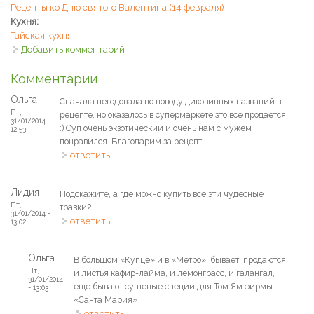
Рецепты ко Дню святого Валентина (14 февраля)
Кухня:
Тайская кухня
Добавить комментарий
Комментарии
Ольга
Сначала негодовала по поводу диковинных названий в
Пт,
рецепте, но оказалось в супермаркете это все продается
31/01/2014 -
:) Суп очень экзотический и очень нам с мужем
12:53
понравился. Благодарим за рецепт!
ответить
Лидия
Подскажите, а где можно купить все эти чудесные
Пт,
травки?
31/01/2014 -
ответить
13:02
Ольга
В большом «Купце» и в «Метро», бывает, продаются
Пт,
и листья кафир-лайма, и лемонграсс, и галангал,
31/01/2014
еще бывают сушеные специи для Том Ям фирмы
- 13:03
«Санта Мария»
ответить