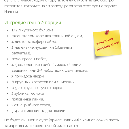
супы отличаются друг от друга. Том ям относительно быстро
готовится, готовьте на 1 трапезу, разогрева этот суп не терпит.
Начнем.
Ингредиенты на 2 порции
1/2 л куриного бульона,
галангал 1см корешка толщиной 2-3 см,
4 листочка кафир-лайма,
2 маленькие луковички (обычный
репчатый),
лемонграсс 1 побег,
4-5 соломенных гриба (в идеале) или 2
вешенки, или 2-3 небольших шампиньона,
3 помидора черри,
6 крупных креветок или 12 мелких,
0,5-2 стручка жгучего перца,
2 зубчика чеснока,
половинка лайма,
2 ст. л. рыбного соуса,
3-4 листика кинзы для подачи.
Не будет лишней в супе (при ее наличии) 1 чайная ложка пасты
тамаринда или креветочной чили-пасты.