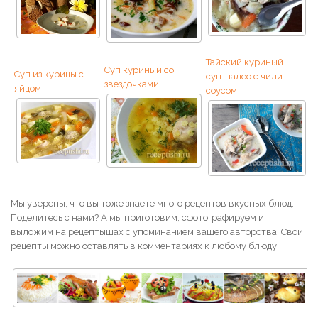
Тайский куриный
Суп куриный со
Суп из курицы с
суп-палео с чили-
звездочками
яйцом
соусом
Мы уверены, что вы тоже знаете много рецептов вкусных блюд.
Поделитесь с нами? А мы приготовим, сфотографируем и
выложим на рецептышах с упоминанием вашего авторства. Свои
рецепты можно оставлять в комментариях к любому блюду.