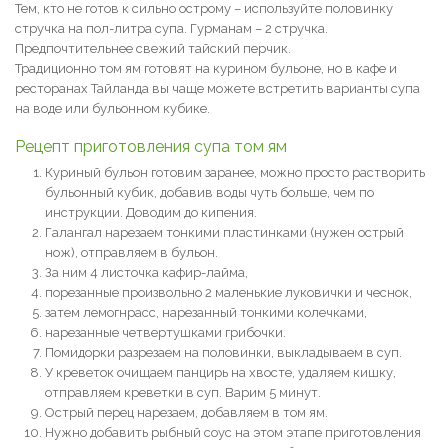
Тем, кто не готов к сильно острому – используйте половинку
стручка на пол-литра супа. Гурманам – 2 стручка.
Предпочтительнее свежий тайский перчик.
Традиционно том ям готовят на курином бульоне, но в кафе и
ресторанах Тайланда вы чаще можете встретить варианты супа
на воде или бульонном кубике.
Рецепт приготовления супа том ям
Куриный бульон готовим заранее, можно просто растворить
бульонный кубик, добавив воды чуть больше, чем по
инструкции. Доводим до кипения.
Галангал нарезаем тонкими пластинками (нужен острый
нож), отправляем в бульон.
За ним 4 листочка кафир-лайма,
порезанные произвольно 2 маленькие луковички и чеснок,
затем лемогнрасс, нарезанный тонкими колечками,
нарезанные четвертушками грибочки.
Помидорки разрезаем на половинки, выкладываем в суп.
У креветок очищаем панцирь на хвосте, удаляем кишку,
отправляем креветки в суп. Варим 5 минут.
Острый перец нарезаем, добавляем в том ям.
Нужно добавить рыбный соус на этом этапе приготовления