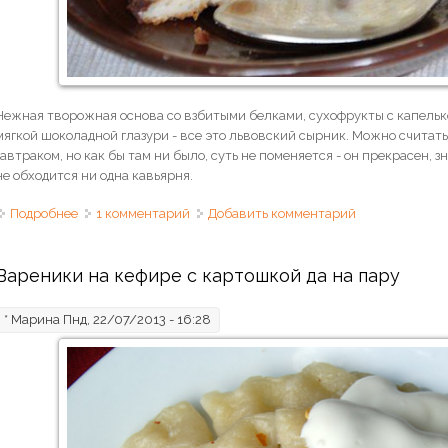
Нежная творожная основа со взбитыми белками, сухофрукты с капелько
мягкой шоколадной глазури - все это львовский сырник. Можно считат
завтраком, но как бы там ни было, суть не поменяется - он прекрасен, 
не обходится ни одна кавьярня.
Подробнее
о Львовский сырник
1 комментарий
Добавить комментарий
Вареники на кефире с картошкой да на пару
*
Марина
Пнд, 22/07/2013 - 16:28