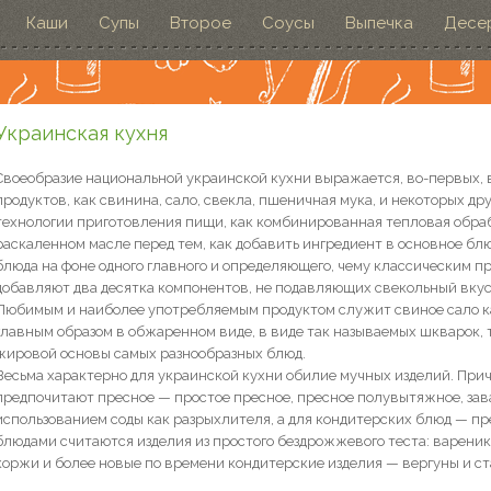
Каши
Супы
Второе
Соусы
Выпечка
Десе
Украинская кухня
Своеобразие национальной украинской кухни выражается, во-первых,
продуктов, как свинина, сало, свекла, пшеничная мука, и некоторых др
технологии приготовления пищи, как комбинированная тепловая обра
раскаленном масле перед тем, как добавить ингредиент в основное бл
блюда на фоне одного главного и определяющего, чему классическим п
добавляют два десятка компонентов, не подавляющих свекольный вкус
Любимым и наиболее употребляемым продуктом служит свиное сало ка
главным образом в обжаренном виде, в виде так называемых шкварок, 
жировой основы самых разнообразных блюд.
Весьма характерно для украинской кухни обилие мучных изделий. Прич
предпочитают пресное — простое пресное, пресное полувытяжное, зава
использованием соды как разрыхлителя, а для кондитерских блюд — 
блюдами считаются изделия из простого бездрожжевого теста: вареник
коржи и более новые по времени кондитерские изделия — вергуны и с