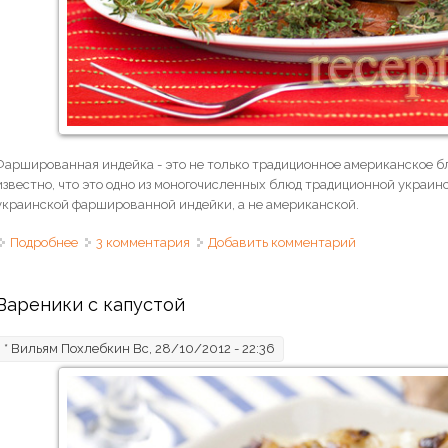
Фаршированная индейка - это не только традиционное американское бл
известно, что это одно из моногочисленных блюд традиционной украинс
украинской фаршированной индейки, а не американской.
Подробнее
о Индейка, фаршированная рисом
3 комментария
Добавить комментарий
Вареники с капустой
*
Вильям Похлебкин
Вс, 28/10/2012 - 22:36