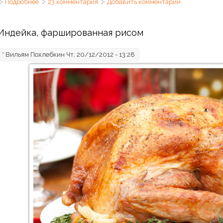
Подробнее
о Вареники на кефире с картошкой да на пару
23 комментария
Добавить комментарий
Индейка, фаршированная рисом
*
Вильям Похлебкин
Чт, 20/12/2012 - 13:28