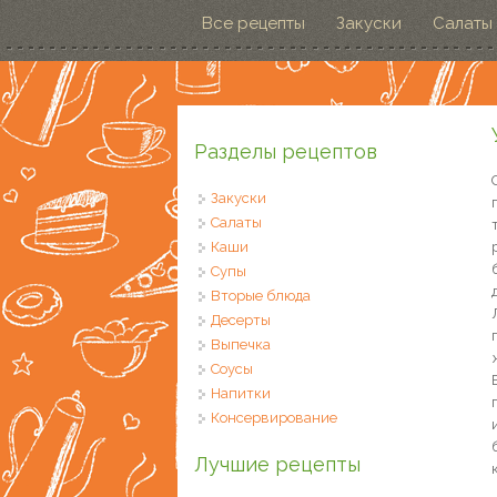
Перейти к основному содержанию
Все рецепты
Закуски
Салаты
Разделы рецептов
Закуски
Салаты
Каши
Супы
Вторые блюда
Десерты
Выпечка
Соусы
Напитки
Консервирование
Лучшие рецепты