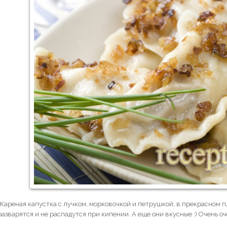
Жареная капустка с лучком, морковочкой и петрушкой, в прекрасном п
разварятся и не распадутся при кипении. А еще они вкусные :) Очень оч