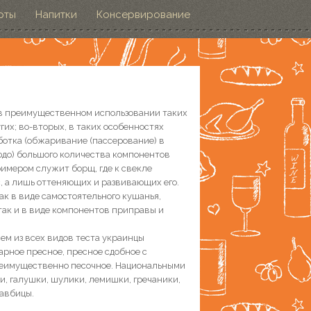
рты
Напитки
Консервирование
 в преимущественном использовании таких
угих; во-вторых, в таких особенностях
ботка (обжаривание (пассерование) в
юдо) большого количества компонентов
римером служит борщ, где к свекле
, а лишь оттеняющих и развивающих его.
к в виде самостоятельного кушанья,
так и в виде компонентов приправы и
ем из всех видов теста украинцы
рное пресное, пресное сдобное с
преимущественно песочное. Национальными
и, галушки, шулики, лемишки, гречаники,
тавбицы.