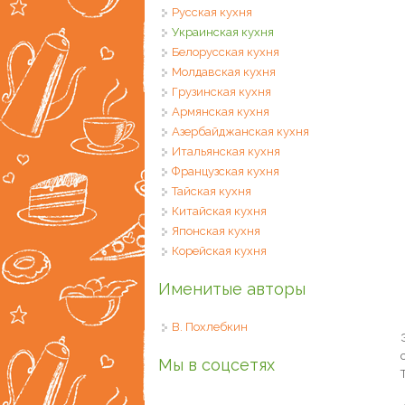
Русская кухня
Украинская кухня
Белорусская кухня
Молдавская кухня
Грузинская кухня
Армянская кухня
Азербайджанская кухня
Итальянская кухня
Французская кухня
Тайская кухня
Китайская кухня
Японская кухня
Корейская кухня
Именитые авторы
В. Похлебкин
Мы в соцсетях