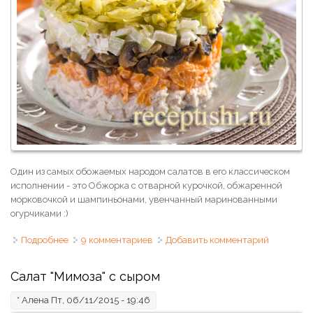
Один из самых обожаемых народом салатов в его классическом
исполнении - это Обжорка с отварной курочкой, обжаренной
морковочкой и шампиньонами, увенчанный маринованными
огурчиками :)
Подробнее
о Салат «Обжорка» с курицей и шампиньонами
9 комментариев
Добавить комментарий
слоеный
Салат "Мимоза" с сыром
*
Алена
Пт, 06/11/2015 - 19:46