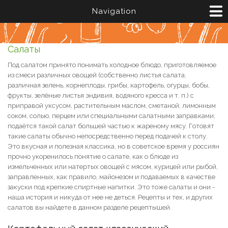
Перейти к основному содержанию
Navigation
Салаты
Под салатом принято понимать холодное блюдо, приготовляемое
из смеси различных овощей (собственно листья салата,
различная зелень, корнеплоды, грибы, картофель, огурцы, бобы,
фрукты, зелёные листья эндивия, водяного кресса и т. п.) с
приправой уксусом, растительным маслом, сметаной, лимонным
соком, солью, перцем или специальными салатными заправками;
подаётся такой салат большей частью к жареному мясу. Готовят
такие салаты обычно непосредственно перед подачей к столу.
Это вкусная и полезная классика, но в советское время у россиян
прочно укоренилось понятие о салате, как о блюде из
измельченных или натертых овощей с мясом, курицей или рыбой,
заправленных, как правило, майонезом и подаваемых в качестве
закуски под крепкие спиртные напитки. Это тоже салаты и они -
наша история и никуда от нее не деться. Рецепты и тех, и других
салатов вы найдете в данном разделе рецептышей.