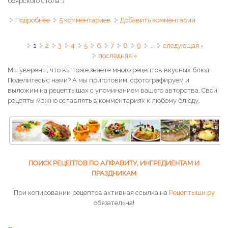
боярского стола :)
Подробнее
о Салат "Боярский" с бужениной
5 комментариев
Добавить комментарий
Страницы
1
2
3
4
5
6
7
8
9
…
следующая ›
последняя »
Мы уверены, что вы тоже знаете много рецептов вкусных блюд.
Поделитесь с нами? А мы приготовим, сфотографируем и
выложим на рецептышах с упоминанием вашего авторства. Свои
рецепты можно оставлять в комментариях к любому блюду.
ПОИСК РЕЦЕПТОВ ПО АЛФАВИТУ, ИНГРЕДИЕНТАМ И
ПРАЗДНИКАМ
При копировании рецептов активная ссылка на
Рецептыши.ру
обязательна!