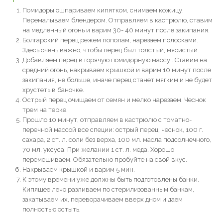
Помидоры ошпариваем кипятком, снимаем кожицу.
Перемалываем блендером. Отправляем в кастрюлю, ставим
на медленный огонь и варим 30- 40 минут после закипания.
Болгарский перец режем пополам, нарезаем полосками.
Здесь очень важно, чтобы перец был толстый, мясистый.
Добавляем перец в горячую помидорную массу . Ставим на
средний огонь, накрываем крышкой и варим 10 минут после
закипания, не больше, иначе перец станет мягким и не будет
хрустеть в баночке.
Острый перец очищаем от семян и мелко нарезаем. Чеснок
трем на терке.
Прошло 10 минут, отправляем в кастрюлю с томатно-
перечной массой все специи: острый перец, чеснок, 100 г.
сахара, 2 ст. л. соли без верха, 100 мл. масла подсолнечного,
70 мл. уксуса. При желании 1 ст. л. меда. Хорошо
перемешиваем. Обязательно пробуйте на свой вкус.
Накрываем крышкой и варим 5 мин.
К этому времени уже должны быть подготовлены банки.
Кипящее лечо разливаем по стерилизованным банкам,
закатываем их, переворачиваем вверх дном и даем
полностью остыть.