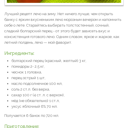
Лучший рецепт лечо на зиму. Нет ничего лучше, чем открыть
банку с ярким вкусненьким лечо морозным вечером и напомнить
себе о лете. Старайтесь выбирать толстостенный, сочный,
сладкий болгарский перец - от этого будет зависеть вкус и
консистенция готового лечо. Одним словом, яркое и жаркое, как
летний полдень, лечо — мой фаворит.
Ингредиенты:
болгарский перец (красный, желтый) 3 кг,
помидоры 2- 2,5 кг,
чеснок 1 головка,
перец острый 1 шт,
масло подсолнечное 100 мл,
соль 2 ст.л. без верха,
сахар 100 г (4 ст. л. с верхом),
мёд (не обязательно) 1 ст.л,
уксус яблочный 6% 70 мл.
Получается 6 банок по 720 мл.
Приготовление: