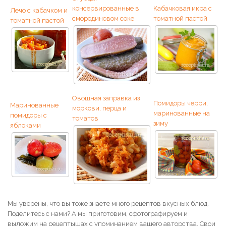
консервированные в
Кабачковая икра с
Лечо с кабачком и
смородиновом соке
томатной пастой
томатной пастой
Овощная заправка из
Помидоры черри,
Маринованные
моркови, перца и
маринованные на
помидоры с
томатов
зиму
яблоками
Мы уверены, что вы тоже знаете много рецептов вкусных блюд.
Поделитесь с нами? А мы приготовим, сфотографируем и
выложим на рецептышах с упоминанием вашего авторства. Свои