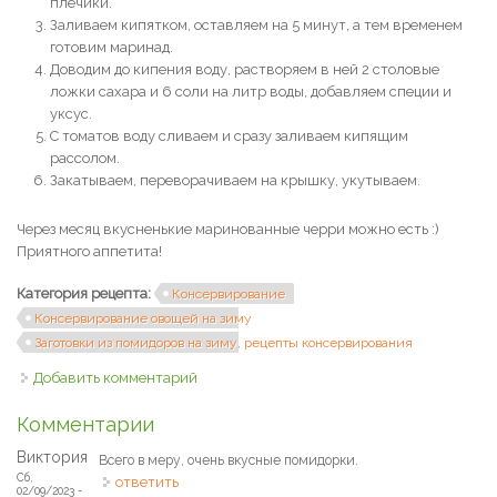
плечики.
Заливаем кипятком, оставляем на 5 минут, а тем временем
готовим маринад.
Доводим до кипения воду, растворяем в ней 2 столовые
ложки сахара и 6 соли на литр воды, добавляем специи и
уксус.
С томатов воду сливаем и сразу заливаем кипящим
рассолом.
Закатываем, переворачиваем на крышку, укутываем.
Через месяц вкусненькие маринованные черри можно есть :)
Приятного аппетита!
Категория рецепта:
Консервирование
Консервирование овощей на зиму
Заготовки из помидоров на зиму, рецепты консервирования
Добавить комментарий
Комментарии
Виктория
Всего в меру, очень вкусные помидорки.
Сб,
ответить
02/09/2023 -