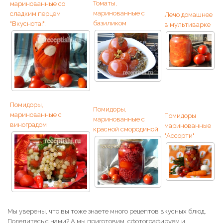
Томаты,
маринованные со
маринованные с
сладким перцем
Лечо домашнее
базиликом
"Вкуснота!".
в мультиварке
Помидоры,
Помидоры,
маринованные с
Помидоры
маринованные с
виноградом
маринованные
красной смородиной
"Ассорти"
Мы уверены, что вы тоже знаете много рецептов вкусных блюд.
Поделитесь с нами? А мы приготовим, сфотографируем и