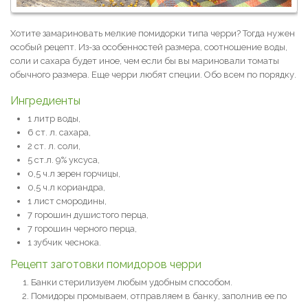
Хотите замариновать мелкие помидорки типа черри? Тогда нужен
особый рецепт. Из-за особенностей размера, соотношение воды,
соли и сахара будет иное, чем если бы вы мариновали томаты
обычного размера. Еще черри любят специи. Обо всем по порядку.
Ингредиенты
1 литр воды,
6 ст. л. сахара,
2 ст. л. соли,
5 ст.л. 9% уксуса,
0,5 ч.л зерен горчицы,
0,5 ч.л кориандра,
1 лист смородины,
7 горошин душистого перца,
7 горошин черного перца,
1 зубчик чеснока.
Рецепт заготовки помидоров черри
Банки стерилизуем любым удобным способом.
Помидоры промываем, отправляем в банку, заполнив ее по