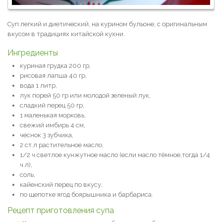
Суп легкий и диетический, на курином бульоне, с оригинальным
вкусом в традициях китайской кухни.
Ингредиенты
куриная грудка 200 гр,
рисовая лапша 40 гр,
вода 1 литр,
лук порей 50 гр или молодой зеленый лук,
сладкий перец 50 гр,
1 маленькая морковь,
свежий имбирь 4 см,
чеснок 3 зубчика,
2 ст.л растительное масло,
1/2 ч светлое кунжутное масло (если масло тёмное,тогда 1/4
ч.л),
соль,
кайенский перец по вкусу,
по щепотке ягод боярышника и барбариса.
Рецепт приготовления супа