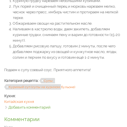
Куриную грудку нарезаем небольшими кубиками.
Лук порей и очищенный перец и морковь нарезаем мелко,
чеснок через пресс, имбирь чистим и протираем на мелкой
терке.
Обжариваем овощи на растительном масле.
Наливаем в кастрюлю воды, даем закипеть, добавляем
куриные грудки, снимаем пену и варим до готовности (15-20
минут).
Добавляем рисовую лапшу, готовим 2 минуты, после чего
добавляем поджарку из овощей и кунжутное масло, ягоды,
солим и перчим по вкусу и готовим ещё 1-2 минуты.
Подаем к супу соевый соус. Приятного аппетита!
Категория рецепта:
Супы
Куриный суп (супы на курином бульоне)
Кухня:
Китайская кухня
Добавить комментарий
Комментарии