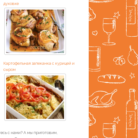
духовке
Картофельная запеканка с курицей и
сыром
есь с нами? А мы приготовим,