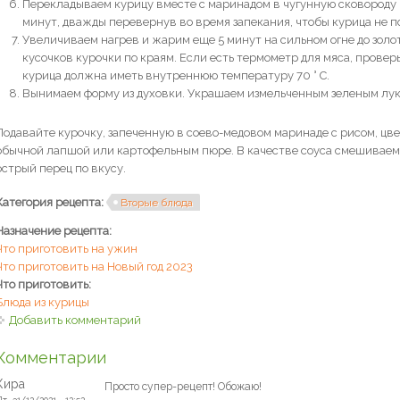
Перекладываем курицу вместе с маринадом в чугунную сковороду 
минут, дважды перевернув во время запекания, чтобы курица не п
Увеличиваем нагрев и жарим еще 5 минут на сильном огне до золот
кусочков курочки по краям. Если есть термометр для мяса, прове
курица должна иметь внутреннюю температуру 70 ° C.
Вынимаем форму из духовки. Украшаем измельченным зеленым лук
Подавайте курочку, запеченную в соево-медовом маринаде с рисом, цве
обычной лапшой или картофельным пюре. В качестве соуса смешиваем с
острый перец по вкусу.
Категория рецепта:
Вторые блюда
Назначение рецепта:
Что приготовить на ужин
Что приготовить на Новый год 2023
Что приготовить:
Блюда из курицы
Добавить комментарий
Комментарии
Кира
Просто супер-рецепт! Обожаю!
т, 31/12/2021 - 12:52