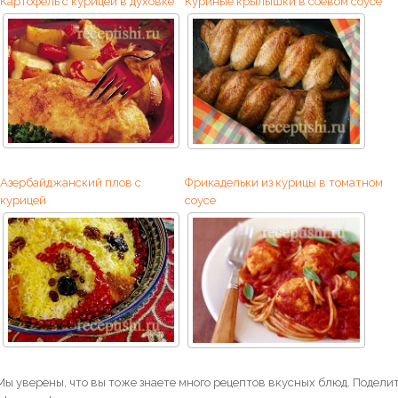
Картофель с курицей в духовке
Куриные крылышки в соевом соусе
Азербайджанский плов с
Фрикадельки из курицы в томатном
курицей
соусе
Мы уверены, что вы тоже знаете много рецептов вкусных блюд. Поделит