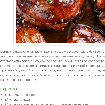
Куриные бедра, запеченные с медом и соевым соусом, можно быстро пр
нескольких ингредиентов, и они будут готовы уже через 30 минут. Из 
которые смешиваются с соусом во время выпечки, делая блюдо просто
Вам нужно всего несколько минут на приготовление, чтобы насладит
куриными бедрами. С аппетитным медово-соевым маринадом, это идеал
Запеченные куриные бедра без костей и без кожи легко приготовить на
разряда "гость на пороге"!
Ингредиенты
1,5 кг куриных бедер,
1/3 стакана меда,
1/4 стакана соевого соуса с низким содержанием натрия,