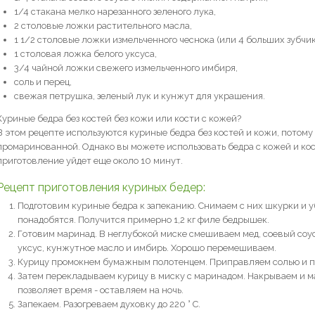
1/4 стакана мелко нарезанного зеленого лука,
2 столовые ложки растительного масла,
1 1/2 столовые ложки измельченного чеснока (или 4 больших зубчик
1 столовая ложка белого уксуса,
3/4 чайной ложки свежего измельченного имбиря,
соль и перец,
свежая петрушка, зеленый лук и кунжут для украшения.
Куриные бедра без костей без кожи или кости с кожей?
В этом рецепте используются куриные бедра без костей и кожи, потому
промаринованной. Однако вы можете использовать бедра с кожей и костя
приготовление уйдет еще около 10 минут.
Рецепт приготовления куриных бедер:
Подготовим куриные бедра к запеканию. Снимаем с них шкурки и 
понадобятся. Получится примерно 1,2 кг филе бедрышек.
Готовим маринад. В неглубокой миске смешиваем мед, соевый соус,
уксус, кунжутное масло и имбирь. Хорошо перемешиваем.
Курицу промокнем бумажным полотенцем. Приправляем солью и п
Затем перекладываем курицу в миску с маринадом. Накрываем и м
позволяет время - оставляем на ночь.
Запекаем. Разогреваем духовку до 220 ° С.