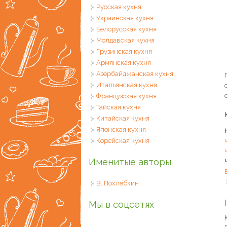
Русская кухня
Украинская кухня
Белорусская кухня
Молдавская кухня
Грузинская кухня
Армянская кухня
Азербайджанская кухня
Итальянская кухня
Французская кухня
Тайская кухня
Китайская кухня
Японская кухня
Корейская кухня
Именитые авторы
В. Похлебкин
Мы в соцсетях
П