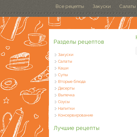
Перейти к основному содержанию
Все рецепты
Закуски
Салаты
Разделы рецептов
Закуски
Салаты
Каши
Супы
Вторые блюда
Десерты
Выпечка
Соусы
Напитки
Консервирование
Лучшие рецепты