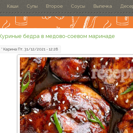
Каши
Супы
Второе
Соусы
Выпечка
Десе
Куриные бедра в медово-соевом маринаде
*
Карина
Пт, 31/12/2021 - 12:28