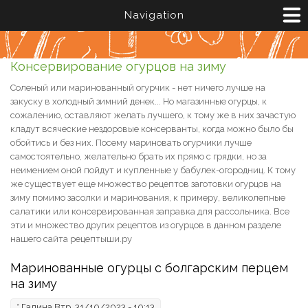
Перейти к основному содержанию
Navigation
Консервирование огурцов на зиму
Соленый или маринованный огурчик - нет ничего лучше на
закуску в холодный зимний денек... Но магазинные огурцы, к
сожалению, оставляют желать лучшего, к тому же в них зачастую
кладут всяческие нездоровые консерванты, когда можно было бы
обойтись и без них. Посему мариновать огурчики лучше
самостоятельно, желательно брать их прямо с грядки, но за
неимением оной пойдут и купленные у бабулек-огородниц. К тому
же существует еще множество рецептов заготовки огурцов на
зиму помимо засолки и маринования, к примеру, великолепные
салатики или консервированная заправка для рассольника. Все
эти и множество других рецептов из огурцов в данном разделе
нашего сайта рецептыши.ру
Маринованные огурцы с болгарским перцем
на зиму
*
Галина
Втр, 31/10/2023 - 10:13