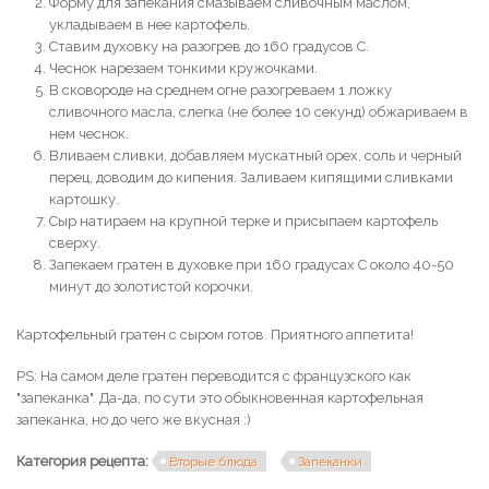
Форму для запекания смазываем сливочным маслом,
укладываем в нее картофель.
Ставим духовку на разогрев до 160 градусов С.
Чеснок нарезаем тонкими кружочками.
В сковороде на среднем огне разогреваем 1 ложку
сливочного масла, слегка (не более 10 секунд) обжариваем в
нем чеснок.
Вливаем сливки, добавляем мускатный орех, соль и черный
перец, доводим до кипения. Заливаем кипящими сливками
картошку.
Сыр натираем на крупной терке и присыпаем картофель
сверху.
Запекаем гратен в духовке при 160 градусах С около 40-50
минут до золотистой корочки.
Картофельный гратен с сыром готов. Приятного аппетита!
PS: На самом деле гратен переводится с французского как
"запеканка". Да-да, по сути это обыкновенная картофельная
запеканка, но до чего же вкусная :)
Категория рецепта:
Вторые блюда
Запеканки