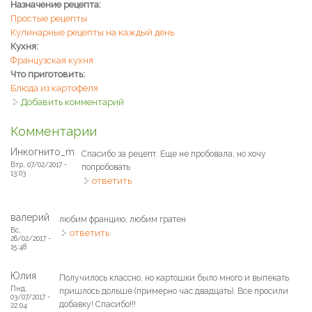
Назначение рецепта:
Простые рецепты
Кулинарные рецепты на каждый день
Кухня:
Французская кухня
Что приготовить:
Блюда из картофеля
Добавить комментарий
Комментарии
Инкогнито_m
Спасибо за рецепт. Еще не пробовала, но хочу
Втр, 07/02/2017 -
попробовать
13:03
ответить
валерий
любим францию, любим гратен
Вс,
ответить
26/02/2017 -
15:48
Юлия
Получилось классно, но картошки было много и выпекать
Пнд,
пришлось дольше (примерно час двадцать). Все просили
03/07/2017 -
добавку! Спасибо!!!
22:04