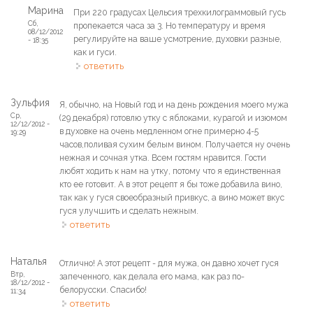
Марина
При 220 градусах Цельсия трехкилограммовый гусь
Сб,
пропекается часа за 3. Но температуру и время
08/12/2012
регулируйте на ваше усмотрение, духовки разные,
- 18:35
как и гуси.
ответить
Зульфия
Я, обычно, на Новый год и на день рождения моего мужа
Ср,
(29 декабря) готовлю утку с яблоками, курагой и изюмом
12/12/2012 -
в духовке на очень медленном огне примерно 4-5
19:29
часов,поливая сухим белым вином. Получается ну очень
нежная и сочная утка. Всем гостям нравится. Гости
любят ходить к нам на утку, потому что я единственная
кто ее готовит. А в этот рецепт я бы тоже добавила вино,
так как у гуся своеобразный привкус, а вино может вкус
гуся улучшить и сделать нежным.
ответить
Наталья
Отлично! А этот рецепт - для мужа, он давно хочет гуся
Втр,
запеченного, как делала его мама, как раз по-
18/12/2012 -
белорусски. Спасибо!
11:34
ответить