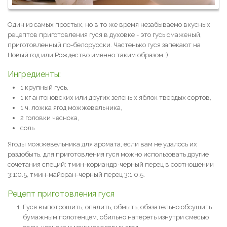
Один из самых простых, но в то же время незабываемо вкусных
рецептов приготовления гуся в духовке - это гусь смаженый,
приготовленный по-белорусски. Частенько гуся запекают на
Новый год или Рождество именно таким образом :)
Ингредиенты:
1 крупный гусь,
1 кг антоновских или других зеленых яблок твердых сортов,
1 ч. ложка ягод можжевельника,
2 головки чеснока,
соль
Ягоды можжевельника для аромата, если вам не удалось их
раздобыть, для приготовления гуся можно использовать другие
сочетания специй: тмин-кориандр-черный перец в соотношении
3:1:0.5, тмин-майоран-черный перец 3:1:0.5.
Рецепт приготовления гуся
Гуся выпотрошить, опалить, обмыть, обязательно обсушить
бумажным полотенцем, обильно натереть изнутри смесью