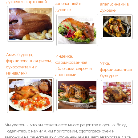
духовке с картошкой
запеченный в
апельсинами в
духовке
духовке
Амич (курица,
Индейка,
фаршированная рисом,
фаршированная
Утка,
сухофруктами и
яблоками, сыром и
фаршированная
миндалем)
ананасами
булгуром
Мы уверены, что вы тоже знаете много рецептов вкусных блюд.
Поделитесь с нами? А мы приготовим, сфотографируем и
выложим на рецептышах с упоминанием вашего авторства. Свои