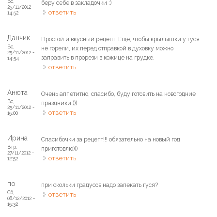
Вс,
беру себе в закладочки :)
25/11/2012 -
ответить
14:52
Данчик
Простой и вкусный рецепт. Еще, чтобы крылышки у гуся
Вс,
не горели, их перед отправкой в духовку можно
25/11/2012 -
заправить в прорези в кожице на грудке.
14:54
ответить
Анюта
Очень аппетитно, спасибо, буду готовить на новогодние
Вс,
праздники )))
25/11/2012 -
ответить
15:00
Ирина
Спасибочки за рецепт!!! обязательно на новый год
Втр,
приготовлю)))
27/11/2012 -
ответить
12:52
по
при скольки градусов надо запекать гуся?
Сб,
ответить
08/12/2012 -
15:32