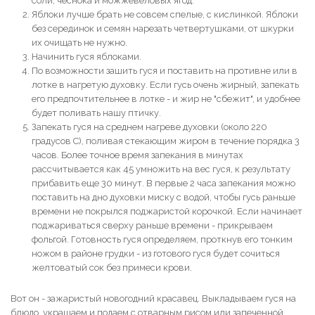
соли, чеснока и можжевеловых ягод.
Яблоки лучше брать не совсем спелые, с кислинкой. Яблоки
без серединок и семян нарезать четвертушками, от шкурки
их очищать не нужно.
Начинить гуся яблоками.
По возможности зашить гуся и поставить на противне или в
лотке в нагретую духовку. Если гусь очень жирный, запекать
его предпочтительнее в лотке - и жир не "сбежит", и удобнее
будет поливать нашу птичку.
Запекать гуся на среднем нагреве духовки (около 220
градусов С), поливая стекающим жиром в течение порядка 3
часов. Более точное время запекания в минутах
рассчитывается как 45 умножить на вес гуся, к результату
прибавить еще 30 минут. В первые 2 часа запекания можно
поставить на дно духовки миску с водой, чтобы гусь раньше
времени не покрылся поджаристой корочкой. Если начинает
поджариваться сверху раньше времени - прикрываем
фольгой. Готовность гуся определяем, проткнув его тонким
ножом в районе грудки - из готового гуся будет сочиться
желтоватый сок без примеси крови.
Вот он - зажаристый новогодний красавец. Выкладываем гуся на
блюдо, украшаем и подаем с отварным рисом или запеченной