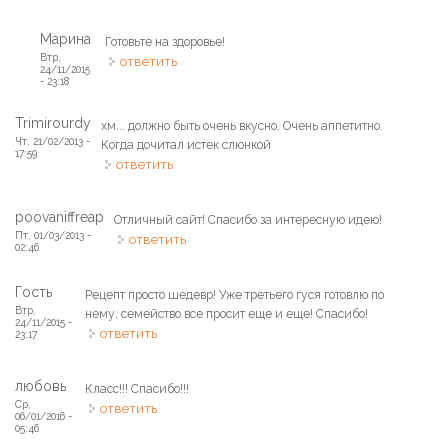
Марина
Готовьте на здоровье!
Втр,
ответить
24/11/2015
- 23:18
Trimirourdy
хм... должно быть очень вкусно. Очень аппетитно.
Чт, 21/02/2013 -
Когда дочитал истек слюнкой
17:59
ответить
poovaniffreap
Отличный сайт! Спасибо за интересную идею!
Пт, 01/03/2013 -
ответить
02:46
Гость
Рецепт просто шедевр! Уже третьего гуся готовлю по
Втр,
нему, семейство все просит еще и еще! Спасибо!
24/11/2015 -
ответить
23:17
любовь
Класс!!! Спасибо!!!
Ср,
ответить
06/01/2016 -
05:46