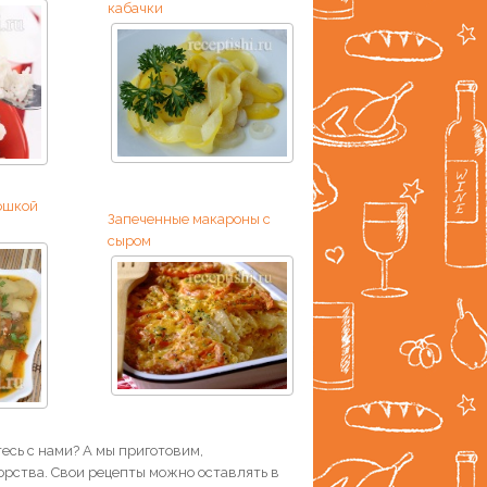
кабачки
ошкой
Запеченные макароны с
сыром
есь с нами? А мы приготовим,
рства. Свои рецепты можно оставлять в