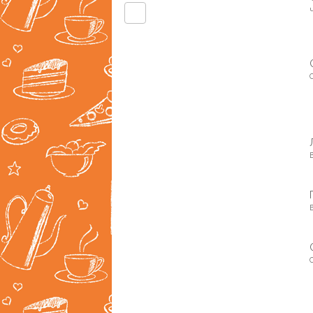
Ч
В
С