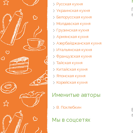
Русская кухня
Украинская кухня
Белорусская кухня
Молдавская кухня
Грузинская кухня
Армянская кухня
Азербайджанская кухня
Итальянская кухня
Французская кухня
Тайская кухня
Китайская кухня
Японская кухня
Корейская кухня
Именитые авторы
В. Похлебкин
В
Мы в соцсетях