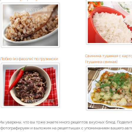
Свинина тушеная с карт
Лобио (из фасоли) по грузински
(тушанка свиная)
Мы уверены, что вы тоже знаете много рецептов вкусных блюд. Поделит
сфотографируем и выложим на рецептышах с упоминанием вашего авто