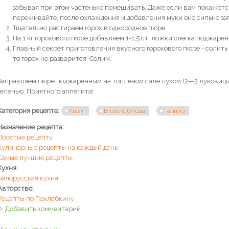
забывая при этом частенько помешивать. Даже если вам покажется
переживайте, после охлаждения и добавления муки оно сильно заг
Тщательно растираем горох в однородное пюре.
На 1 кг горохового пюре добавляем 1-1,5 ст. ложки слегка поджар
Главный секрет приготовления вкусного горохового пюре - солить 
то горох не разварится. Солим.
Заправляем пюре поджаренным на топленом сале луком (2—3 луковиц
зеленью. Приятного аппетита!
Категория рецепта:
Каши
Вторые блюда
Гарнир
Назначение рецепта:
Простые рецепты
Кулинарные рецепты на каждый день
Самые лучшие рецепты
Кухня:
Белорусская кухня
Авторство:
Рецепты по Похлебкину
Добавить комментарий