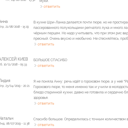
муки.
ответить
Анна
В кухне Шри-Ланка делается почти пюре, но не простира
тр, 21/08/2018 - 15:19
пассерованного полукольцами репчатого лука и много ла
чёрным перцем. Но надо учитывать, что при этом рис ва
пресный. Очень вкусно и необычно. Не стесняйтесь, проб
ответить
АЛЕКСЕЙ КИЕВ
БОЛЬШОЕ СПАСИБО
б, 10/11/2018 - 05:33
ответить
Лидия
Я не поняла Анну: речь идёт о гороховом пюре, а у неё "Р
Втр, 23/04/2019 - 20:21
Горохового пюре, то меня именно так и учили в молодости
блюдо старинной кухни, давно не готовила и сердечно б
здоровья.
ответить
Натальч
Спасибо большое. Определилась с точным количеством 
Пнд, 08/07/2019 - 11:38
ответить