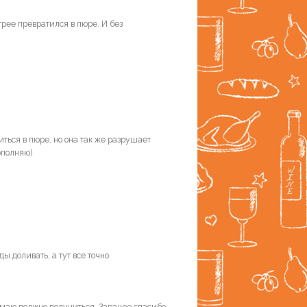
трее превратился в пюре. И без
ться в пюре, но она так же разрушает
ополняю)
ы доливать, а тут все точно.
умаю должно получиться. Заранее спасибо