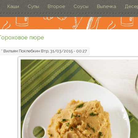
Каши
Супы
Второе
Соусы
Выпечка
Десе
Гороховое пюре
*
Вильям Похлебкин
Втр, 31/03/2015 - 00:27