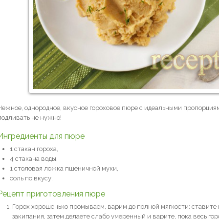
Нежное, однородное, вкусное гороховое пюре с идеальными пропорциями
подливать не нужно!
Ингредиенты для пюре
1 стакан гороха,
4 стакана воды,
1 столовая ложка пшеничной муки,
соль по вкусу.
Рецепт приготовления пюре
Горох хорошенько промываем, варим до полной мягкости: ставите 
закипания, затем делаете слабо умеренный и варите, пока весь горо