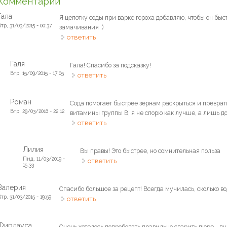
Комментарии
Гала
Я цепотку соды при варке гороха добавляю, чтобы он быс
Втр, 31/03/2015 - 00:37
замачивания :)
ответить
Галя
Гала! Спасибо за подсказку!
Втр, 15/09/2015 - 17:05
ответить
Роман
Сода помогает быстрее зернам раскрыться и преврати
Втр, 29/03/2016 - 22:12
витамины группы В, я не спорю как лучше, а лишь д
ответить
Лилия
Вы правы! Это быстрее, но сомнительная польза
Пнд, 11/03/2019 -
ответить
15:33
Валерия
Спасибо большое за рецепт! Всегда мучилась, сколько вод
тр, 31/03/2015 - 19:59
ответить
Фирдауса
Очень хотелось попробовать правильно сварить пюре - д