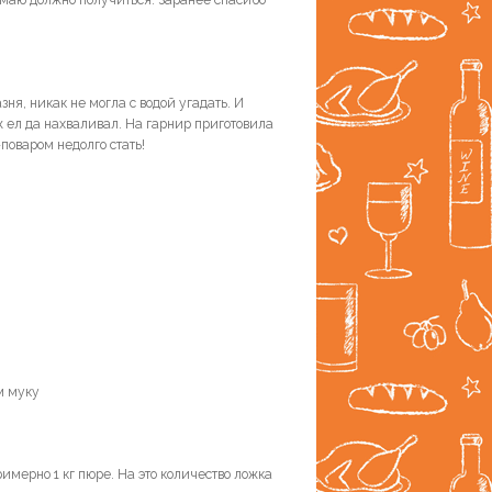
ня, никак не могла с водой угадать. И
 ел да нахваливал. На гарнир приготовила
-поваром недолго стать!
м муку
римерно 1 кг пюре. На это количество ложка