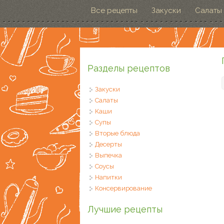
Перейти к основному содержанию
Все рецепты
Закуски
Салаты
Разделы рецептов
Закуски
Салаты
Каши
Супы
Вторые блюда
Десерты
Выпечка
Соусы
Напитки
Консервирование
Лучшие рецепты