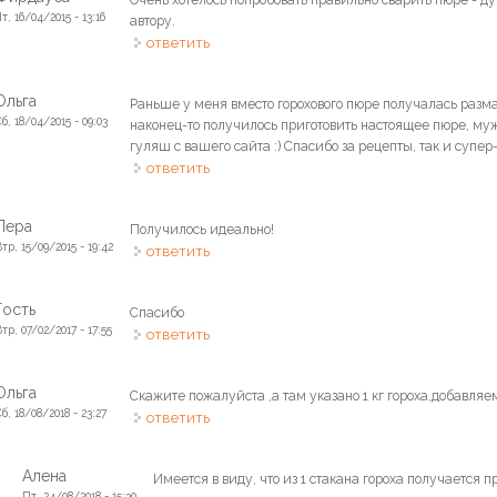
т, 16/04/2015 - 13:16
автору.
ответить
Ольга
Раньше у меня вместо горохового пюре получалась размаз
Сб, 18/04/2015 - 09:03
наконец-то получилось приготовить настоящее пюре, муж
гуляш с вашего сайта :) Спасибо за рецепты, так и супер
ответить
Лера
Получилось идеально!
Втр, 15/09/2015 - 19:42
ответить
Гость
Спасибо
тр, 07/02/2017 - 17:55
ответить
Ольга
Скажите пожалуйста ,а там указано 1 кг гороха,добавляе
б, 18/08/2018 - 23:27
ответить
Алена
Имеется в виду, что из 1 стакана гороха получается п
Пт, 24/08/2018 - 15:30