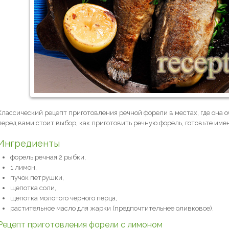
Классический рецепт приготовления речной форели в местах, где она об
перед вами стоит выбор, как приготовить речную форель, готовьте имен
Ингредиенты
форель речная 2 рыбки,
1 лимон,
пучок петрушки,
щепотка соли,
щепотка молотого черного перца,
растительное масло для жарки (предпочтительнее оливковое).
Рецепт приготовления форели с лимоном