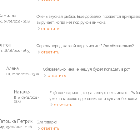
Камилла
Очень вкусная рыбка. Еще добавлю, продается приправка
с, 03/02/2019 - 19:33
выручает, когда нет под рукой лимона.
ответить
Антон
Форель перед жаркой надо чистить? Это обязательно?
Чт, 18/06/2020 - 08:53
ответить
Алена
Обязательно, иначе чешуя будет попадать в рот.
Пт, 26/06/2020 - 23:20
ответить
Наталья
Ещё есть вариант, когда чешую не счищают. Рыба 
Втр, 09/11/2021 -
уже на тарелке едок снимает и кушает без кожи.
21:53
ответить
Татошка Петрик
Благодарю!
тр, 25/01/2022 - 11:28
ответить