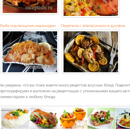
Рыба под овощным маринадом
Перепела с апельсинами в духовке
Мы уверены, что вы тоже знаете много рецептов вкусных блюд. Поделит
сфотографируем и выложим на рецептышах с упоминанием вашего авто
комментариях к любому блюду.