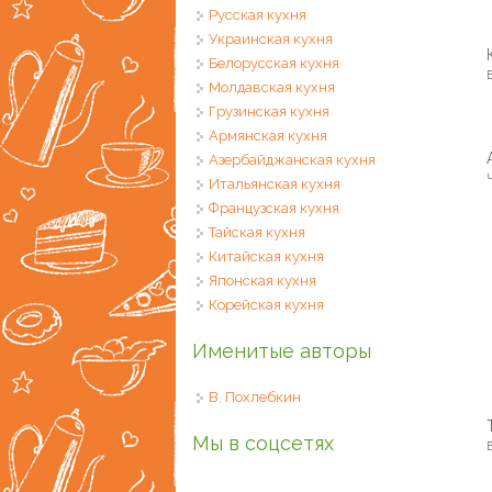
Русская кухня
Украинская кухня
Белорусская кухня
В
Молдавская кухня
Грузинская кухня
Армянская кухня
Азербайджанская кухня
Итальянская кухня
Французская кухня
Тайская кухня
Китайская кухня
Японская кухня
Корейская кухня
Именитые авторы
В. Похлебкин
Мы в соцсетях
В