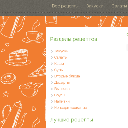
Перейти к основному содержанию
Все рецепты
Закуски
Салаты
Разделы рецептов
Закуски
Салаты
Каши
Супы
Вторые блюда
Десерты
Выпечка
Соусы
Напитки
Консервирование
Лучшие рецепты