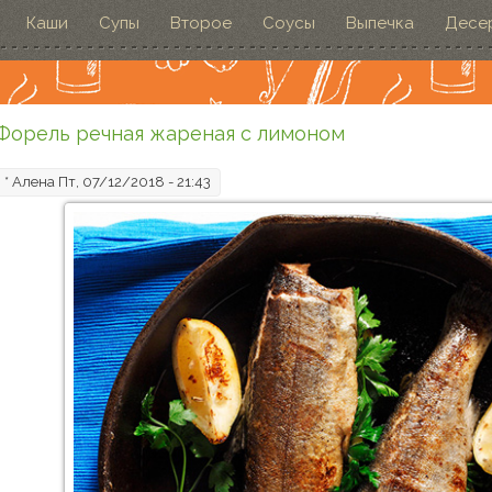
Каши
Супы
Второе
Соусы
Выпечка
Десе
Форель речная жареная с лимоном
*
Алена
Пт, 07/12/2018 - 21:43