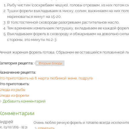
Рыбу чистим (соскребаем чешую), головы отрезаем, из них потом 
Тушки форели выкладываем в миску, солим, выжимаем на них пол
мариноваться минут на 15-20.
В толстостенной сковороде разогреваем растительное масло.
Тем временем измельчаем петрушку, вкладываем ее каждой форел
Выкладываем форель в сковороду и обжариваем на довольно сильно
стороны, это минуты по 2-3.
Речная жареная форель готова. Сбрызнем ее оставшейся половинкой ли
Категория рецепта:
Вторые блюда
Назначение рецепта:
Что приготовить на 8 марта любимой жене, подруге
Что приготовить:
Блюда из рыбы
Блюда из форели
Добавить комментарий
Комментарии
Андрей
Очень люблю речную форель и готовлю всегда исключител
с, 03/02/2019 - 19:31
ответить