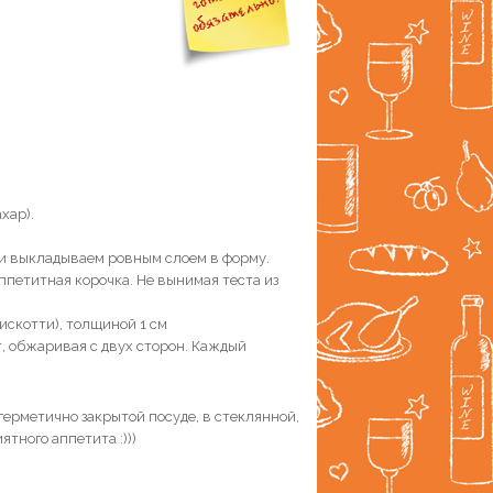
хар).
и выкладываем ровным слоем в форму.
ппетитная корочка. Не вынимая теста из
искотти), толщиной 1 см
, обжаривая с двух сторон. Каждый
герметично закрытой посуде, в стеклянной,
тного аппетита :)))