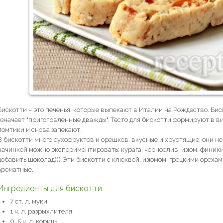
Бискотти – это печенья, которые выпекают в Италии на Рождество. Биско
означает "приготовленные дважды". Тесто для бискотти формируют в ви
ломтики и снова запекают.
В бискотти много сухофруктов и орешков, вкусные и хрустящие, они н
начинкой можно экспериментировать: курага, чернослив, изюм, финики
добавить шоколад))) Эти бискотти с клюквой, изюмом, грецкими орехам
ароматные.
Ингредиенты для бискотти
7 ст. л. муки,
1 ч. л. разрыхлителя,
0, 5 ч. л. корицы,