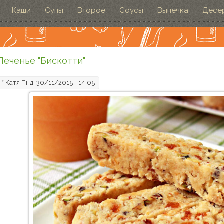
Каши
Супы
Второе
Соусы
Выпечка
Десе
Печенье "Бискотти"
*
Катя
Пнд, 30/11/2015 - 14:05