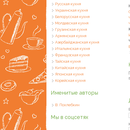
Русская кухня
Украинская кухня
Белорусская кухня
Молдавская кухня
Грузинская кухня
Армянская кухня
Азербайджанская кухня
Итальянская кухня
Французская кухня
Тайская кухня
Китайская кухня
Японская кухня
В
Корейская кухня
Именитые авторы
В. Похлебкин
Мы в соцсетях