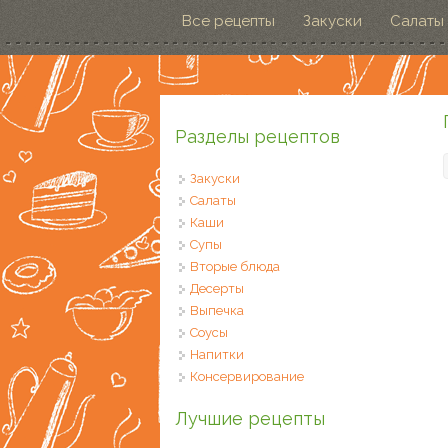
Перейти к основному содержанию
Все рецепты
Закуски
Салаты
Разделы рецептов
Закуски
Салаты
Каши
Супы
Вторые блюда
Десерты
Выпечка
Соусы
Напитки
Консервирование
Лучшие рецепты