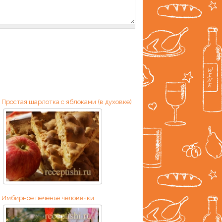
Простая шарлотка с яблоками (в духовке)
Имбирное печенье человечки