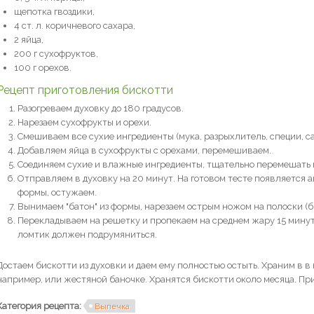
щепотка гвоздики,
4 ст. л. коричневого сахара,
2 яйца,
200 г сухофруктов,
100 г орехов.
Рецепт приготовления бискотти
Разогреваем духовку до 180 градусов.
Нарезаем сухофрукты и орехи.
Смешиваем все сухие ингредиенты (мука, разрыхлитель, специи, са
Добавляем яйца в сухофрукты с орехами, перемешиваем.
Соединяем сухие и влажные ингредиенты, тщательно перемешать 
Отправляем в духовку на 20 минут. На готовом тесте появляется а
формы, остужаем.
Вынимаем "батон" из формы, нарезаем острым ножом на полоски (б
Перекладываем на решетку и пропекаем на среднем жару 15 минут
ломтик должен подрумяниться.
Достаем бискотти из духовки и даем ему полностью остыть. Храним в в 
например, или жестяной баночке. Хранятся бискотти около месяца. Прия
Категория рецепта:
Выпечка