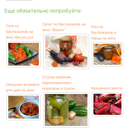
Еще обязательно попробуйте:
Салат из баклажанов на
Соте из
Рагу из
зиму "Верин"
баклажанов на
баклажанов и
зиму без уксуса
перца на зиму
Огурцы резаные,
маринованные с
Овощная заправка
Квашеная свекла
морковью и луком
для щей на зиму