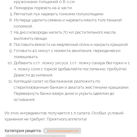
кружочками толщиной 0,8-1 см.
Помидоры порезать на 4 части.
Репчатый лук нарезать тонкими полукольцами.
Из перца удалить семена и нарезать мякоть толстенькой
соломкой.
На дно сковороды налить 70 мл растительного масла,
выложить овощи.
Поставить ёмкость на медленный огонь и накрыть крышкой.
Готовить 40 минут с момента закипания, периодически
помешивать.
Добавить 1 ст. ложку уксуса, 1 ст. ложку сахара без горки и 1
ч. ложку соли с горкой (добавляйте постепенно, пробуйте).
Довести до кипения.
Кипящий салат из баклажанов разложить по
стерилизованным банкам и закатать жестяными крышками.
Перевернуть банки вверх дном и укрыть одеялом до
остывания.
Из этих ингредиентов получается 1 л салата. Особых условий
хранения не требует. Приятного аппетита!
Категория рецепта:
Консервирование