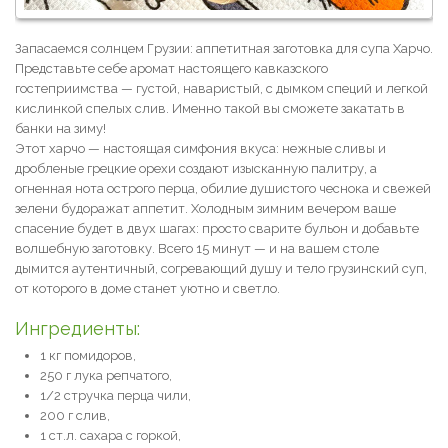
Запасаемся солнцем Грузии: аппетитная заготовка для супа Харчо.
Представьте себе аромат настоящего кавказского
гостеприимства — густой, наваристый, с дымком специй и легкой
кислинкой спелых слив. Именно такой вы сможете закатать в
банки на зиму!
Этот харчо — настоящая симфония вкуса: нежные сливы и
дробленые грецкие орехи создают изысканную палитру, а
огненная нота острого перца, обилие душистого чеснока и свежей
зелени будоражат аппетит. Холодным зимним вечером ваше
спасение будет в двух шагах: просто сварите бульон и добавьте
волшебную заготовку. Всего 15 минут — и на вашем столе
дымится аутентичный, согревающий душу и тело грузинский суп,
от которого в доме станет уютно и светло.
Ингредиенты:
1 кг помидоров,
250 г лука репчатого,
1/2 стручка перца чили,
200 г слив,
1 ст.л. сахара с горкой,