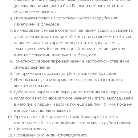
30 секунд при мощности 600 Вт, даем немного остыть, и
кожа легко снимается.
Измельчаем томаты. Пропускаем через мясорубку или
измельчаем в блендере.
Выкладываем сливы в сотейник, заливаем водой и с момента
закипания жидкости варим 10 минут на среднем огне. Затем
сливаем воду, протираем их через сито и добавляем в
томатную массу. Как упрощенный вариант, сливы можно
вместе с томатами измельчить в блендере.
Томатно-сливовое пюре выливаем в кастрюлю и ставим на
огонь до закипания.
Тем временем нарезаем острый перец чили без семян.
Измельчаем лук и обжариваем его до слегка золотистого
цвета с 20 мл масла.
Добавляем нарезанный перец чили, готовим еще пару минут.
Когда томатно-сливовое пюре начнёт закипать, выкладываем
в него лук с перцем и варим, помешивая, 30- 40 мин, пока не
выпарится лишняя жидкость.
Орехи слегка обжариваем на сухой сковороде и тоже
измельчаем в блендере, кофемолке или мелко рубим ножом.
Шинкуем зелень.
Промываем рис, если используете его.