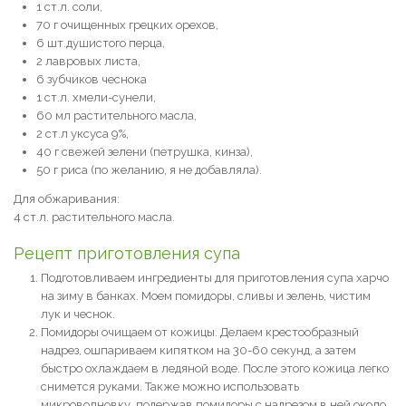
1 ст.л. соли,
70 г очищенных грецких орехов,
6 шт.душистого перца,
2 лавровых листа,
6 зубчиков чеснока
1 ст.л. хмели-сунели,
60 мл растительного масла,
2 ст.л уксуса 9%,
40 г свежей зелени (петрушка, кинза),
50 г риса (по желанию, я не добавляла).
Для обжаривания:
4 ст.л. растительного масла.
Рецепт приготовления супа
Подготовливаем ингредиенты для приготовления супа харчо
на зиму в банках. Моем помидоры, сливы и зелень, чистим
лук и чеснок.
Помидоры очищаем от кожицы. Делаем крестообразный
надрез, ошпариваем кипятком на 30-60 секунд, а затем
быстро охлаждаем в ледяной воде. После этого кожица легко
снимется руками. Также можно использовать
микроволновку, подержав помидоры с надрезом в ней около