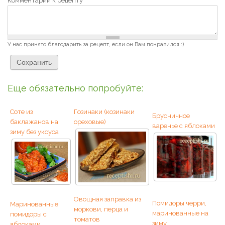
Комментарии к рецепту
*
У нас принято благодарить за рецепт, если он Вам понравился :)
Еще обязательно попробуйте:
Соте из
Гозинаки (козинаки
Брусничное
баклажанов на
ореховые)
варенье с яблоками
зиму без уксуса
Овощная заправка из
Помидоры черри,
Маринованные
моркови, перца и
маринованные на
помидоры с
томатов
зиму
яблоками